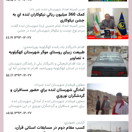
۱۳۹۳-۱۲-۲۸ ۰۵:۱۵
توابع بخش موگرمون در شهرستان لنده در استان كهگيلويه
وبويراحمد مي باشد كه اين روزها ميزبان خوبي براي
مدیر کمیته امداد شهرستان لنده خبر داد:
گردشگران و مسافران نوروزي خواهدبود.
کمک 360 میلیون ريالي نیکوکاران لنده اي به
جشن نیکوکاری
مدیر کمیته امداد امام خمینی (ره) شهرستان لنده گفت:
مردم نوع دوست و نیکوکار شهرستان لنده در جشن
نیکوکاری امسال بیش از 360 میلیون ریال به نیازمندان و
۱۳۹۳-۱۲-۲۷ ۱۹:٤٤
ايتام اين شهرستان کمک کردند.
اقدام تاثيرگذار يك راننده كهگيلويه بويراحمدي:
طبیعت زیبای روستای موگر شهرستان کهگیلویه
+ تصاویر
در يك اقدام فرهنگي و تاثيرگذار يكي از رانندگان شهرستان
لنده در استان كهگيلويه وبويراحمد اقدام به نوشتن آيه اي
از قرآن درباره نحوه رانندگي كرد.
۱۳۹۳-۱۲-۲۷ ۱٦:۵٤
معاون فرماندار شهرستان لنده خبرداد:
آمادگي شهرستان لنده براي حضور مسافران و
گردشگران نوروزي
معاون فرماندار شهرستان لنده از آمادگي شهرستان لنده
براي حضور مسافران و گردشگران نوروزي در اين شهرستان
خبرداد.
۱۳۹۳-۱۲-۲۷ ۰۵:۱۵
گزارش تصويري:
كسب مقام دوم در مسابقات استانی قرآن،