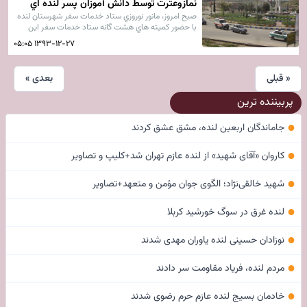
نمازوعترت توسط دانش آموزان پسر لنده اي
صبح امروز، مانور نوروزي ستاد خدمات سفر شهرستان لنده
با حضور كميته هاي هشت گانه ستاد خدمات سفر اين
شهرستان برگزارشد.
۱۳۹۳-۱۲-۲۷ ۰۵:۰۵
« قبلی
بعدی »
پربیننده ترین
●
جاماندگان اربعین لنده، مشق عشق کردند
●
کاروان «آقای شهید» از لنده عازم تهران شد+کلیپ و تصاویر
●
شهید خالقی‌نژاد؛ الگوی جوان مؤمن و متعهد+تصاویر
●
لنده غرق در سوگ خورشید کربلا
●
نوزادان حسینی لنده یاوران مهدی شدند
●
مردم لنده، فریاد مقاومت سر دادند
●
خادمان بسیج لنده عازم حرم رضوی شدند