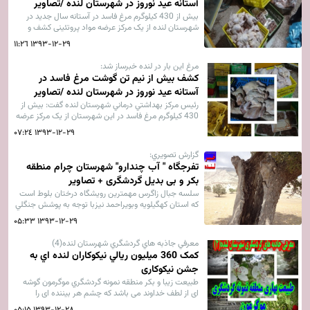
آستانه عيد نوروز در شهرستان لنده /تصاوير
بيش از 430 كيلوگرم مرغ فاسد در آستانه سال جدید در
شهرستان لنده از یک مرکز عرضه مواد پروتئینی کشف و
ضبط شد.
۱۳۹۳-۱۲-۲۹ ۱۱:۲٦
مرغ این بار در لنده خبرساز شد:
کشف بيش از نيم تن گوشت مرغ فاسد در
آستانه عيد نوروز در شهرستان لنده /تصاوير
رئيس مركز بهداشتي درماني شهرستان لنده گفت: بيش از
430 كيلوگرم مرغ فاسد در اين شهرستان از یک مرکز عرضه
مواد پروتئینی کشف و ضبط شد.
۱۳۹۳-۱۲-۲۹ ۰۷:۲٤
گزارش تصويري:
تفرجگاه " آب چندارو" شهرستان چرام منطقه
بکر و بی بدیل گردشگری + تصاویر
سلسه جبال زاگرس مهمترين رويشگاه درختان بلوط است
كه استان كهگيلويه وبويراحمد نيزبا توجه به پوشش جنگلي
اين درختان قطب مهمي از رويشگاه درخت بلوط است.
۱۳۹۳-۱۲-۲۹ ۰۵:۳۳
معرفي جاذبه هاي گردشگري شهرستان لنده(4)
کمک 360 میلیون ريالي نیکوکاران لنده اي به
جشن نیکوکاری
طبیعت زیبا و بکر منطقه نمونه گردشگري موگرمون گوشه
ای از لطف خداوند می باشد که چشم هر بیننده ای را
مجذوب خود می کند منطقه نمونه گردشگري موگرمون از