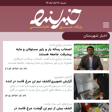
شنبه ۱۴۰۵/۰۵/۱۷
اخبار شهرستان
بخشدار مركزي لنده:
اصحاب رسانه يار و ياور مسئولان و مايه
پيشرفت جامعه هستند
بخشدار مركزي لنده گفت: اصحاب رسانه و خبرنگاران
هموراه يار و ياور مسئولان و مايه پيشرفت جامعه هستند
كه بايد مورد حمايت مسئولان و مردم قرارگيرند.
۱۳۹۳-۱۲-۲۹ ۱۳:٤٦
گزارش تصويري:
گزارش تصویری/کشف نیم تن مرغ فاسد در لنده
برابر آداب و رسوم قديمي مردم شهرستان لنده در پايان
سال و در لحظه هاي آغازين سال جديد با حضور در گلزار
شهدا و قبور مردگان خود با نثار شاخه گل و شستشوي قبور
۱۳۹۳-۱۲-۲۹ ۱۳:۱٤
با گلاب و توزيع ميوه و شيريني و قرائت فاتحه به استقبال
سال نو مي روند.
مرغ های خبر ساز درلنده:
کشف بيش از نيم تن گوشت مرغ فاسد در