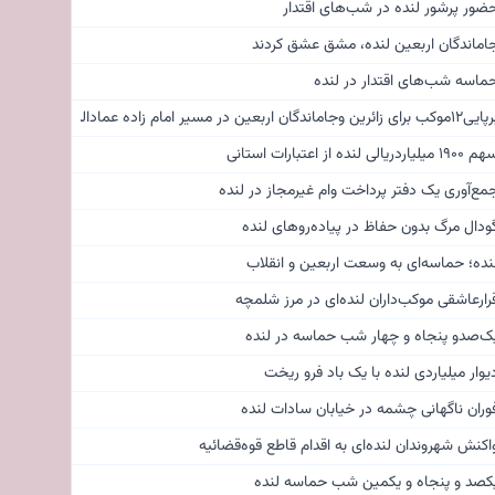
ضور پرشور لنده در شب‌های اقتدار
اماندگان اربعین لنده، مشق عشق کردند
ماسه شب‌های اقتدار در لنده
کب برای زائرین وجاماندگان اربعین در مسیر امام زاده عمادالدین ولی(ع) روستای مونه
۱۹۰ میلیاردریالی لنده از اعتبارات استانی
مع‌آوری یک دفتر پرداخت وام غیرمجاز در لنده
ودال مرگ بدون حفاظ در پیاده‌روهای لنده
نده؛ حماسه‌ای به وسعت اربعین و انقلاب
رارعاشقی موکب‌داران لنده‌ای در مرز شلمچه
ک‌صدو پنجاه و چهار شب حماسه در لنده
یوار میلیاردی لنده با یک باد فرو ریخت
وران ناگهانی چشمه در خیابان سادات لنده
اکنش شهروندان لنده‌ای به اقدام قاطع قوه‌قضائیه
کصد و پنجاه و یکمین شب حماسه لنده