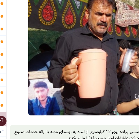
●
●
●
●
●
●
●
●
●
آخ
و
*
در روز پرشور پیاده روی اربعین حسینی، موکب‌های مستقر در طول مسیر پیاده روی 12 کیلومتری از لنده به روستای مونه با ارائه خدمات متنوع
حرکت عاشقان امام حسین(ع) ایفا می‌کنند.