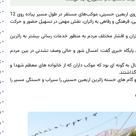
ح
*
ج
*
به گزارش پایگاه خبری تحلیلی«خبر لنده» در روز پرشور پیاده روی اربعین حسینی، موکب‌های مستقر در طول مسیر پیاده روی 12
رایی، فرهنگی و رفاهی به زائران، نقش مهمی در تسهیل حضور و حرکت
ح
*
برپایی۱۲مو
*
ان و اقشار مختلف مردم به منظور خدمات رسانی بیشتر به زائرین
سهم ۰
*
ن پایگاه خبری گفت: امسال شور و حالی وصف نشدنی در بین مردم
ج
*
گ
*
ل به گونه ای بود که موکب داران که از خانواده های معظم شهدا و
ذاشتند.
ل
*
و گام های خسته زائرین اربعین حسینی را سیراب و خستگی مسیر را
ق
*
ی
*
د
*
ف
*
و
*
ی
*