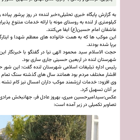
کیلومتری از لنده به روستای مونه با ارائه خدمات متنوع پذی
عاشقان امام حسین(ع) ایفا می‌کنند.
این موکب ها که به همت خانواده های معظم شهدا و ایثارگر
برپا شده بودند.
حجت الاسلام سید محمود الهی نیا در گفتگو با خبرنگار ای
شهرستان لنده در اربعین حسینی جاری ساری بود.
رئیس اداره تبلیغات اسلامی شهرستان لنده گفت: این شور حا
اقشار مختلف مردم بود همانند سال های گذشته سنگ تمام گ
وی افزود: خدمات ارزشمند موکب داران امسال نیز کام تشنه 
بر آنان تسهیل کرد.
عکس:سیدامیرحسین میری، بهروز عادل فر، جهانبخش مرادی
تصاویر تکمیلی در زیر آمده است: