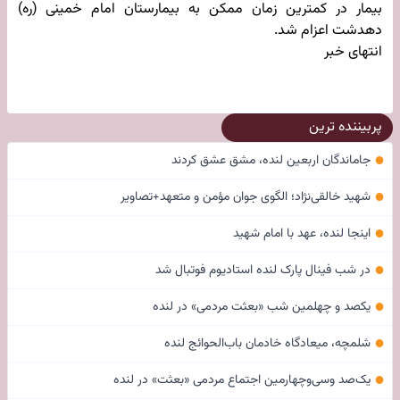
بیمار در کمترین زمان ممکن به بیمارستان امام خمینی (ره)
دهدشت اعزام شد.
انتهای خبر
پربیننده ترین
●
جاماندگان اربعین لنده، مشق عشق کردند
●
شهید خالقی‌نژاد؛ الگوی جوان مؤمن و متعهد+تصاویر
●
اینجا لنده، عهد با امام شهید
●
در شب فینال پارک لنده استادیوم فوتبال شد
●
یکصد و چهلمین شب «بعثت مردمی» در لنده
●
شلمچه، میعادگاه خادمان باب‌الحوائج لنده
●
یک‌صد وسی‌وچهارمین اجتماع مردمی «بعثت» در لنده